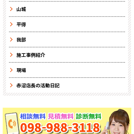
山城
平得
我部
施工事例紹介
現場
赤沼店長の活動日記