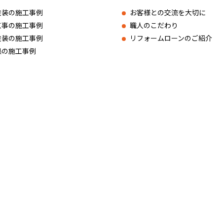
塗装の施工事例
お客様との交流を大切に
工事の施工事例
職人のこだわり
塗装の施工事例
リフォームローンのご紹介
県の施工事例
〒901-2201 沖
ラニング・K
TEL：098-988-31
copyright © PROTIMES Co.,Ltd.All Rights Reserved.