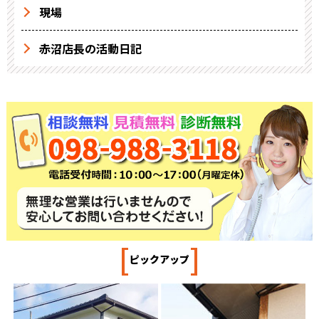
現場
赤沼店長の活動日記
[
]
ピックアップ