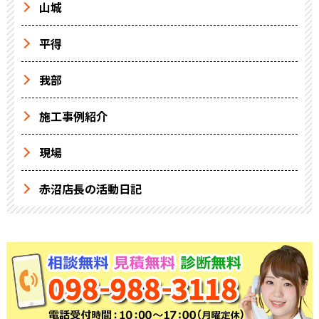
山城
平得
我部
施工事例紹介
現場
赤沼店長の活動日記