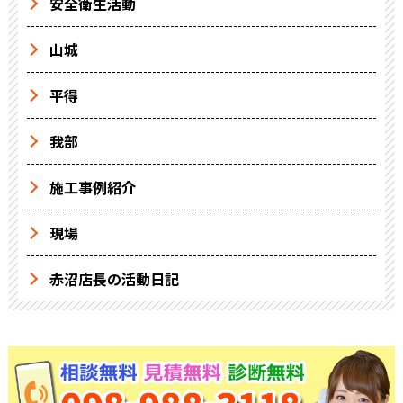
安全衛生活動
山城
平得
我部
施工事例紹介
現場
赤沼店長の活動日記