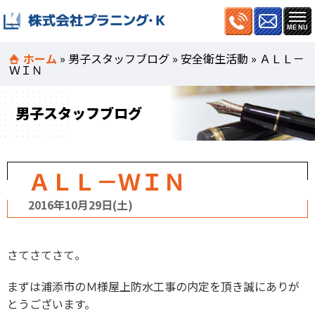
ホーム
»
男子スタッフブログ
»
安全衛生活動
»
ＡＬＬ－
ＷＩＮ
男子スタッフブログ
ＡＬＬ－ＷＩＮ
2016年10月29日(土)
さてさてさて。
まずは浦添市のＭ様屋上防水工事の内定を頂き誠にありが
とうございます。