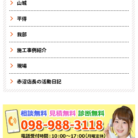
山城
平得
我部
施工事例紹介
現場
赤沼店長の活動日記