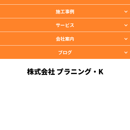
施工事例
サービス
会社案内
ブログ
株式会社 プラニング・K
〒901-2201 沖縄県宜野湾市新城2-39-3
TEL：098-988-3118 FAX：098-988-3119
copyright © PROTIMES Co.,Ltd.All Rights Reserved.