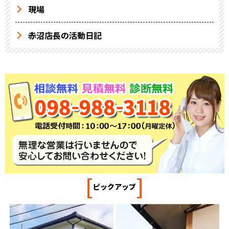
現場
赤沼店長の活動日記
[
]
ピックアップ