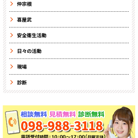
仲宗根
喜屋武
安全衛生活動
日々の活動
現場
診断