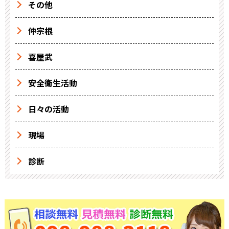
その他
仲宗根
喜屋武
安全衛生活動
日々の活動
現場
診断