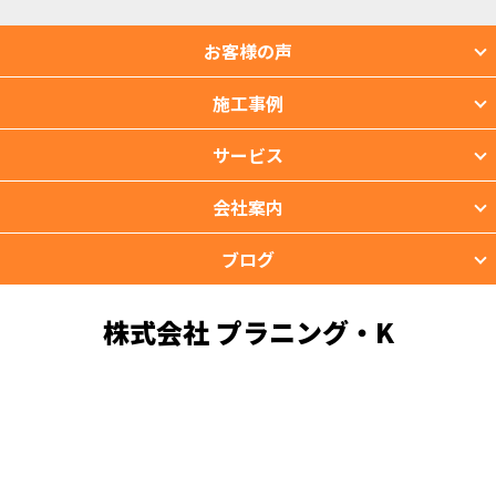
お客様の声
施工事例
サービス
会社案内
ブログ
株式会社 プラニング・K
〒901-2201 沖縄県宜野湾市新城2-39-3
TEL：098-988-3118 FAX：098-988-3119
copyright © PROTIMES Co.,Ltd.All Rights Reserved.