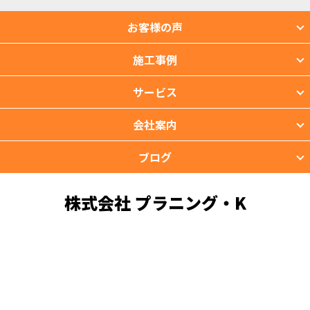
お客様の声
施工事例
サービス
会社案内
ブログ
株式会社 プラニング・K
〒901-2201 沖縄県宜野湾市新城2-39-3
TEL：098-988-3118 FAX：098-988-3119
copyright © PROTIMES Co.,Ltd.All Rights Reserved.