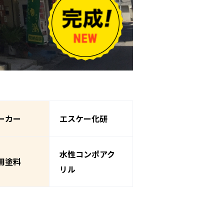
ーカー
エスケー化研
水性コンポアク
用塗料
リル