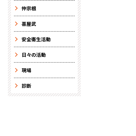
仲宗根
喜屋武
安全衛生活動
日々の活動
現場
診断