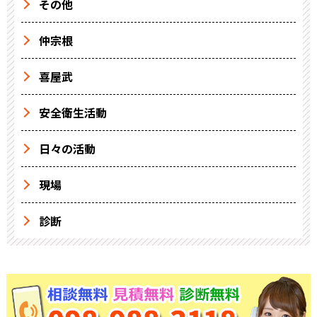
その他
仲宗根
喜屋武
安全衛生活動
日々の活動
現場
診断