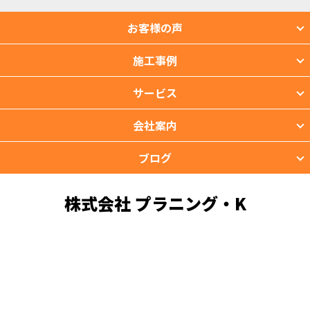
お客様の声
施工事例
サービス
会社案内
ブログ
株式会社 プラニング・K
〒901-2201 沖縄県宜野湾市新城2-39-3
TEL：098-988-3118 FAX：098-988-3119
copyright © PROTIMES Co.,Ltd.All Rights Reserved.